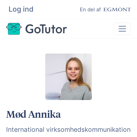
Log ind
Søg
En del af
Lektiehjælp
Eksamenshjælp
Hjælp til ordblinde
Kundeudtalelser
Undervisere
Mød Annika
International virksomhedskommunikation