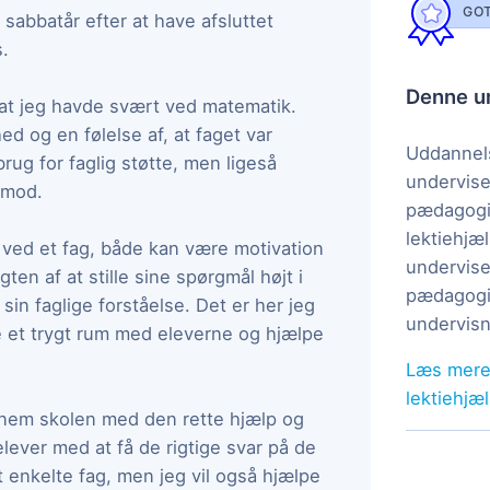
GOT
sabbatår efter at have afsluttet
s.
Denne un
, at jeg havde svært ved matematik.
d og en følelse af, at faget var
Uddannels
rug for faglig støtte, men ligeså
undervise
påmod.
pædagogi
lektiehjæl
 ved et fag, både kan være motivation
undervise
en af at stille sine spørgmål højt i
pædagogis
sin faglige forståelse. Det er her jeg
undervisn
e et trygt rum med eleverne og hjælpe
Læs mere
lektiehjæ
ennem skolen med den rette hjælp og
elever med at få de rigtige svar på de
t enkelte fag, men jeg vil også hjælpe