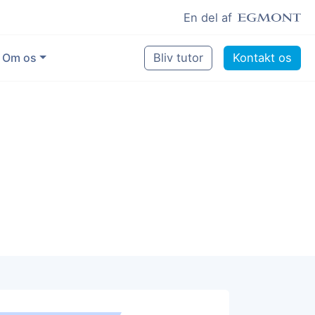
En del af
Om os
Bliv tutor
Kontakt os
Vores eksperter
Sikring af kvalitet
Pædagogisk grundlag
Skoler og kommuner
Job som lektiehjælper
Job som erfaren underviser