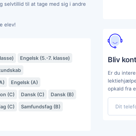
elvtillid til at tage med sig i andre
e elev!
lasse)
Engelsk (5.-7. klasse)
Bliv kon
kundskab
Er du intere
lektiehjælp
A)
Engelsk (A)
opkald fra 
ion (C)
Dansk (C)
Dansk (B)
ag (C)
Samfundsfag (B)