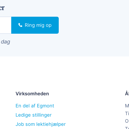
er
Ring mig op
i dag
Virksomheden
Å
En del af Egmont
M
T
Ledige stillinger
O
Job som lektiehjælper
T