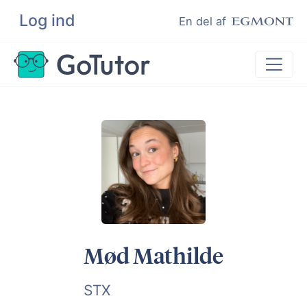
Log ind
Søg
En del af
Lektiehjælp
Eksamenshjælp
Hjælp til ordblinde
Kundeudtalelser
Undervisere
Mød Mathilde
STX