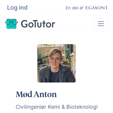
Log ind
Søg
En del af
Lektiehjælp
Eksamenshjælp
Hjælp til ordblinde
Kundeudtalelser
Undervisere
Mød Anton
Civilingeniør Kemi & Bioteknologi