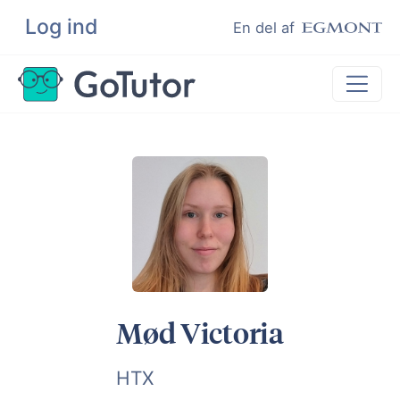
Log ind
Søg
En del af
Lektiehjælp
Eksamenshjælp
Hjælp til ordblinde
Kundeudtalelser
Undervisere
Mød Victoria
HTX