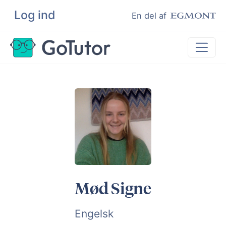
Log ind
Søg
En del af
Lektiehjælp
Eksamenshjælp
Hjælp til ordblinde
Kundeudtalelser
Undervisere
Mød Signe
Engelsk