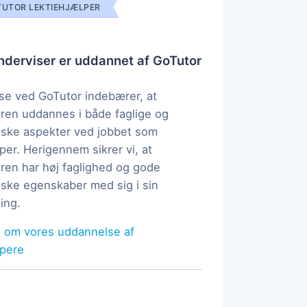
UTOR LEKTIEHJÆLPER
derviser er uddannet af GoTutor
e ved GoTutor indebærer, at
ren uddannes i både faglige og
ske aspekter ved jobbet som
per. Herigennem sikrer vi, at
ren har høj faglighed og gode
ke egenskaber med sig i sin
ing.
 om vores uddannelse af
lpere