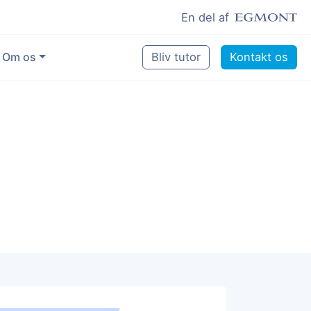
En del af
Om os
Bliv tutor
Kontakt os
Vores eksperter
Sikring af kvalitet
Pædagogisk grundlag
Skoler og kommuner
Job som lektiehjælper
Job som erfaren underviser