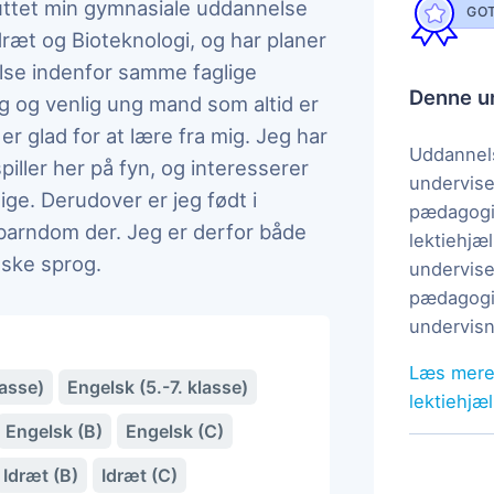
luttet min gymnasiale uddannelse
GOT
ræt og Bioteknologi, og har planer
lse indenfor samme faglige
Denne un
g og venlig ung mand som altid er
er glad for at lære fra mig. Jeg har
Uddannels
spiller her på fyn, og interesserer
undervise
ge. Derudover er jeg født i
pædagogi
n barndom der. Jeg er derfor både
lektiehjæl
lske sprog.
undervise
pædagogis
undervisn
Læs mere
lasse)
Engelsk (5.-7. klasse)
lektiehjæ
Engelsk (B)
Engelsk (C)
Idræt (B)
Idræt (C)