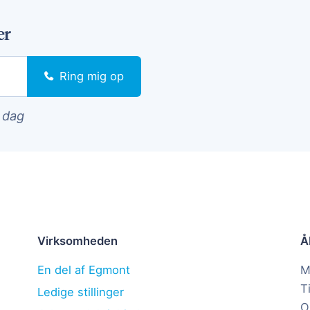
er
Ring mig op
i dag
Virksomheden
Å
En del af Egmont
M
T
Ledige stillinger
O