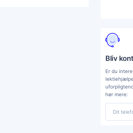
Bliv kon
Er du intere
lektiehjælp
uforpligten
hør mere: