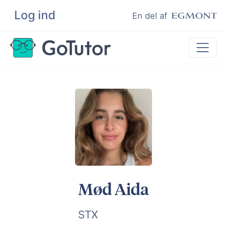
Log ind
Søg
En del af
Lektiehjælp
Eksamenshjælp
Hjælp til ordblinde
Kundeudtalelser
Undervisere
Mød Aida
STX