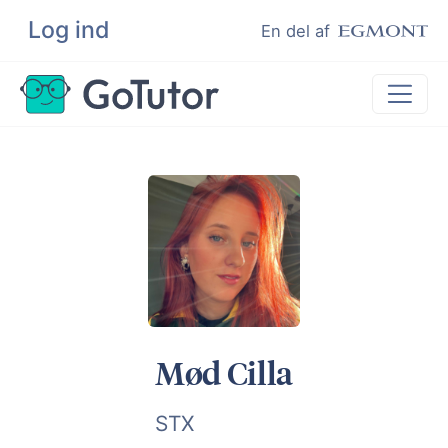
Log ind
Søg
En del af
Lektiehjælp
Eksamenshjælp
Hjælp til ordblinde
Kundeudtalelser
Undervisere
Mød Cilla
STX