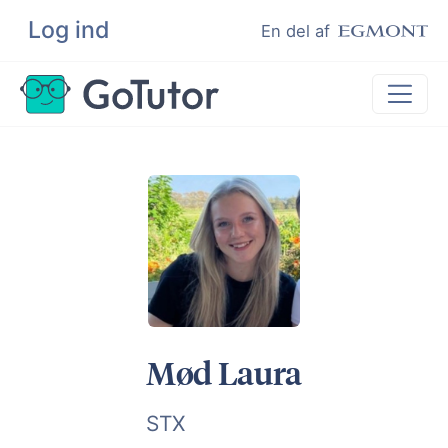
Log ind
Søg
En del af
Lektiehjælp
Eksamenshjælp
Hjælp til ordblinde
Kundeudtalelser
Undervisere
Mød Laura
STX