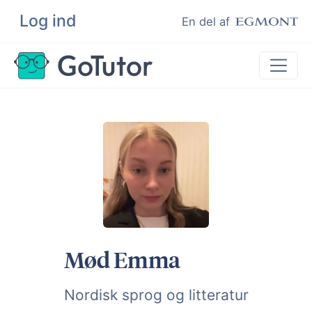
Log ind
Søg
En del af
Lektiehjælp
Eksamenshjælp
Hjælp til ordblinde
Kundeudtalelser
Undervisere
Mød Emma
Nordisk sprog og litteratur