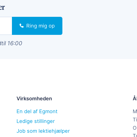
er
Ring mig op
dtil 16:00
Virksomheden
Å
En del af Egmont
M
T
Ledige stillinger
O
Job som lektiehjælper
T