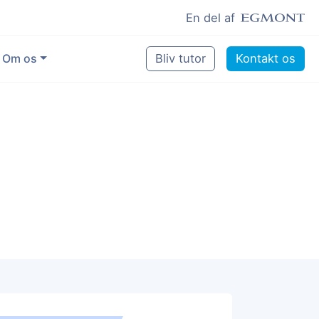
En del af
Om os
Bliv tutor
Kontakt os
Vores eksperter
Sikring af kvalitet
Pædagogisk grundlag
Skoler og kommuner
Job som lektiehjælper
Job som erfaren underviser