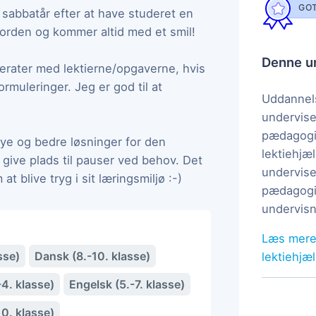
GOT
t sabbatår efter at have studeret en
orden og kommer altid med et smil!
Denne un
merater med lektierne/opgaverne, hvis
rmuleringer. Jeg er god til at
Uddannels
undervise
pædagogi
 nye og bedre løsninger for den
lektiehjæl
 give plads til pauser ved behov. Det
undervise
 blive tryg i sit læringsmiljø :-)
pædagogis
undervisn
Læs mere
sse)
Dansk (8.-10. klasse)
lektiehjæ
-4. klasse)
Engelsk (5.-7. klasse)
10. klasse)