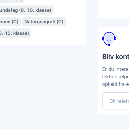
ndsfag (0.-10. klasse)
nomi (C)
Naturgeografi (C)
0.-10. klasse)
Bliv kon
Er du intere
lektiehjælp
opkald fra 