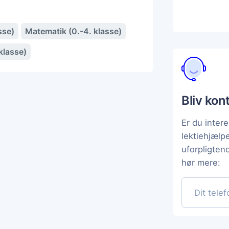
sse)
Matematik (0.-4. klasse)
klasse)
Bliv kon
Er du intere
lektiehjælp
uforpligten
hør mere: