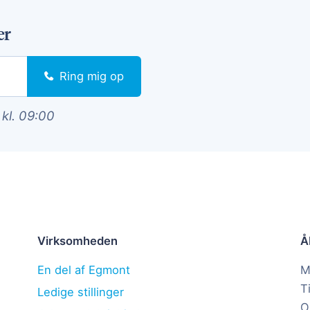
er
Ring mig op
 kl. 09:00
Virksomheden
Å
En del af Egmont
M
T
Ledige stillinger
O