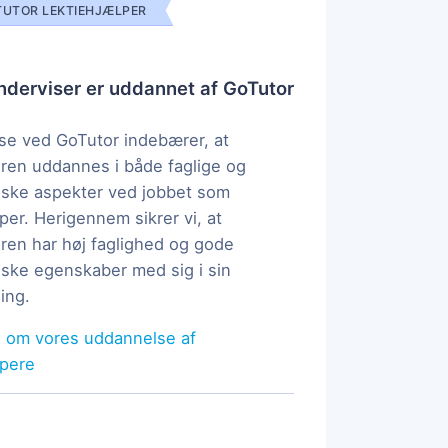
UTOR LEKTIEHJÆLPER
derviser er uddannet af GoTutor
e ved GoTutor indebærer, at
ren uddannes i både faglige og
ske aspekter ved jobbet som
per. Herigennem sikrer vi, at
ren har høj faglighed og gode
ke egenskaber med sig i sin
ing.
 om vores uddannelse af
lpere