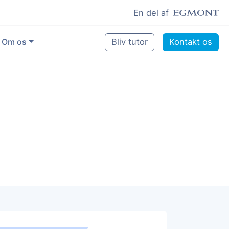
En del af
Om os
Bliv tutor
Kontakt os
Vores eksperter
Sikring af kvalitet
Pædagogisk grundlag
Skoler og kommuner
Job som lektiehjælper
Job som erfaren underviser