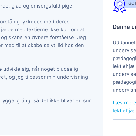
GOT
ende, glad og omsorgsfuld pige.
forstå og lykkedes med deres
Denne un
hjælpe med lektierne ikke kun om at
e og skabe en dybere forståelse. Jeg
Uddannels
 med til at skabe selvtillid hos den
undervise
pædagogi
lektiehjæl
e udvikle sig, når noget pludselig
undervise
et, og jeg tilpasser min undervisning
pædagogis
undervisn
 hyggelig ting, så det ikke bliver en sur
Læs mere
lektiehjæ