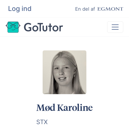
Log ind
Søg
En del af
Lektiehjælp
Eksamenshjælp
Hjælp til ordblinde
Kundeudtalelser
Undervisere
Mød Karoline
STX