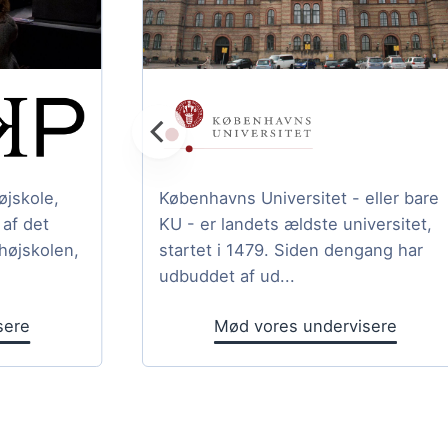
jskole,
Københavns Universitet - eller bare
af det
KU - er landets ældste universitet,
højskolen,
startet i 1479. Siden dengang har
udbuddet af ud...
sere
Mød vores undervisere