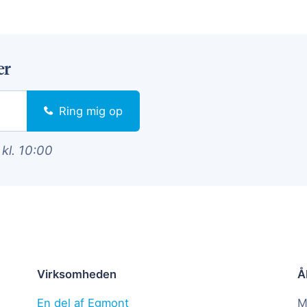
er
Ring mig op
 kl. 10:00
Virksomheden
Å
En del af Egmont
M