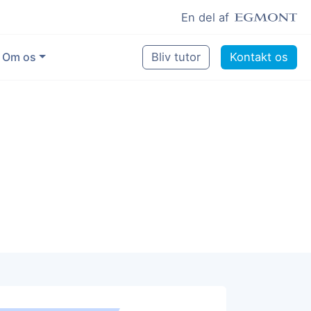
En del af
Om os
Bliv tutor
Kontakt os
Vores eksperter
Sikring af kvalitet
Pædagogisk grundlag
Skoler og kommuner
Job som lektiehjælper
Job som erfaren underviser