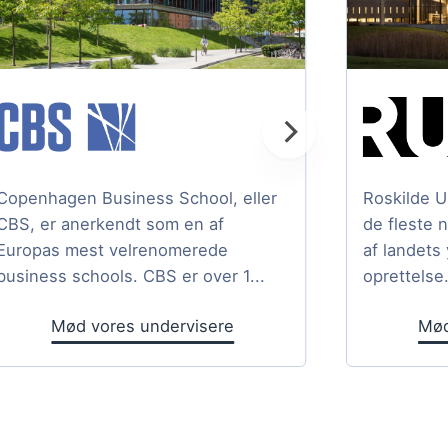
Copenhagen Business School, eller
Roskilde U
CBS, er anerkendt som en af
de fleste 
Europas mest velrenomerede
af landets
business schools. CBS er over 1...
oprettelse.
Mød vores undervisere
Mød