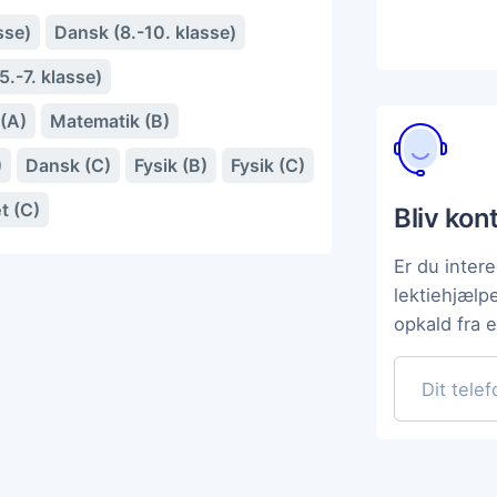
sse)
Dansk (8.-10. klasse)
.-7. klasse)
(A)
Matematik (B)
)
Dansk (C)
Fysik (B)
Fysik (C)
t (C)
Bliv kon
Er du intere
lektiehjælp
opkald fra 