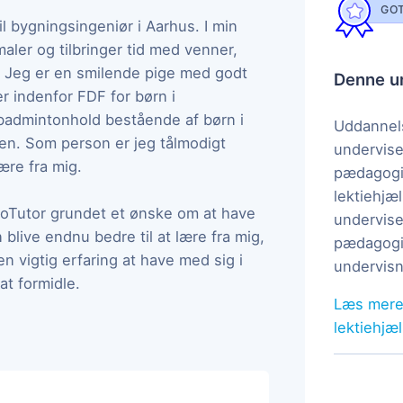
GOT
il bygningsingeniør i Aarhus. I min
maler og tilbringer tid med venner,
ud. Jeg er en smilende pige med godt
Denne un
r indenfor FDF for børn i
badmintonhold bestående af børn i
Uddannels
en. Som person er jeg tålmodigt
undervise
ære fra mig.
pædagogi
lektiehjæl
GoTutor grundet et ønske om at have
undervise
blive endnu bedre til at lære fra mig,
pædagogis
en vigtig erfaring at have med sig i
undervisn
at formidle.
Læs mere
lektiehjæ