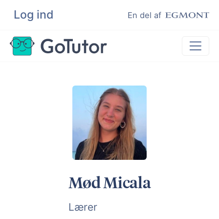
Log ind
Søg
En del af
Lektiehjælp
Eksamenshjælp
Hjælp til ordblinde
Kundeudtalelser
Undervisere
Mød Micala
Lærer