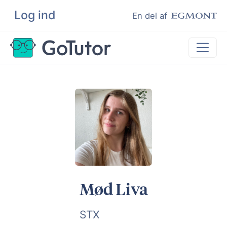
Log ind
Søg
En del af
Lektiehjælp
Eksamenshjælp
Hjælp til ordblinde
Kundeudtalelser
Undervisere
Mød Liva
STX