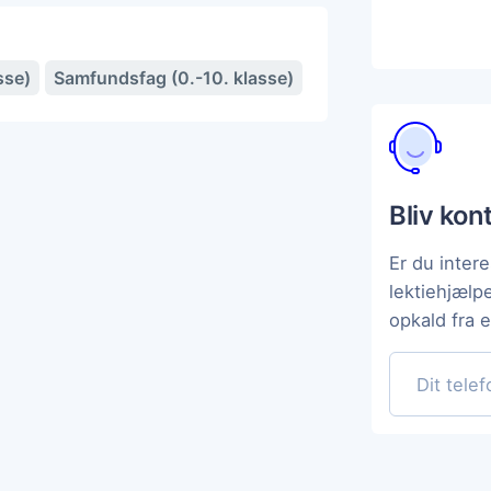
sse)
Samfundsfag (0.-10. klasse)
Bliv kon
Er du intere
lektiehjælp
opkald fra 