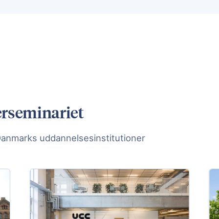
erseminariet
Danmarks uddannelsesinstitutioner