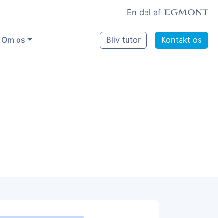
En del af
Om os
Bliv tutor
Kontakt os
Vores eksperter
Sikring af kvalitet
Pædagogisk grundlag
Skoler og kommuner
Job som lektiehjælper
Job som erfaren underviser