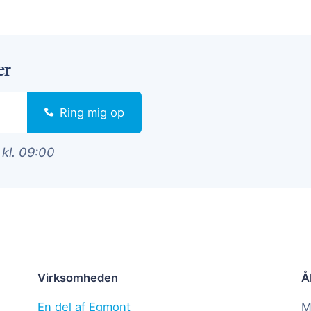
er
Ring mig op
 kl. 09:00
Virksomheden
Å
En del af Egmont
M