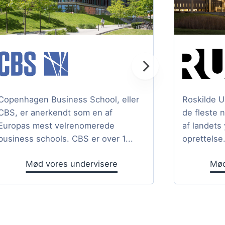
Copenhagen Business School, eller
Roskilde U
CBS, er anerkendt som en af
de fleste 
Europas mest velrenomerede
af landets
business schools. CBS er over 1...
oprettelse.
Mød vores undervisere
Mød