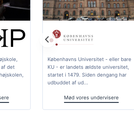
jskole,
Københavns Universitet - eller bare
af det
KU - er landets ældste universitet,
højskolen,
startet i 1479. Siden dengang har
udbuddet af ud...
sere
Mød vores undervisere