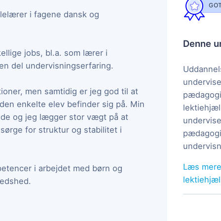
GOT
lelærer i fagene dansk og
Denne un
lige jobs, bl.a. som lærer i
en del undervisningserfaring.
Uddannels
undervise
ioner, men samtidig er jeg god til at
pædagogi
den enkelte elev befinder sig på. Min
lektiehjæl
ende og jeg lægger stor vægt på at
undervise
ørge for struktur og stabilitet i
pædagogis
undervisn
Læs mere
petencer i arbejdet med børn og
lektiehjæ
redshed.