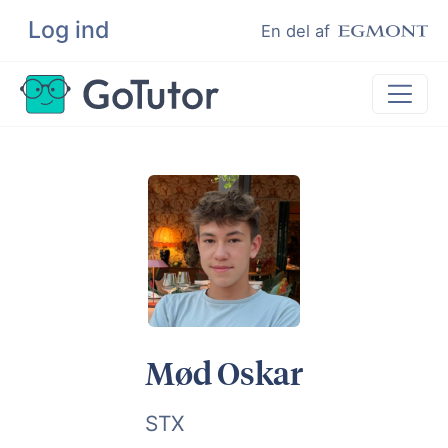
Log ind
Søg
En del af
Lektiehjælp
Eksamenshjælp
Hjælp til ordblinde
Kundeudtalelser
Undervisere
Mød Oskar
STX