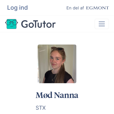
Log ind
Søg
En del af
Lektiehjælp
Eksamenshjælp
Hjælp til ordblinde
Kundeudtalelser
Undervisere
Mød Nanna
STX