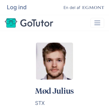
Log ind
Søg
En del af
Lektiehjælp
Eksamenshjælp
Hjælp til ordblinde
Kundeudtalelser
Undervisere
Mød Julius
STX