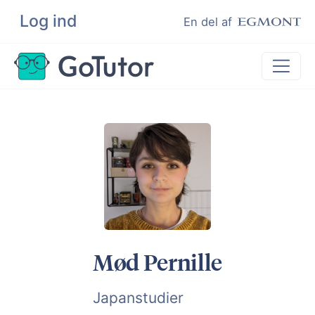
Log ind
Søg
En del af
Lektiehjælp
Eksamenshjælp
Hjælp til ordblinde
Kundeudtalelser
Undervisere
Mød Pernille
Japanstudier