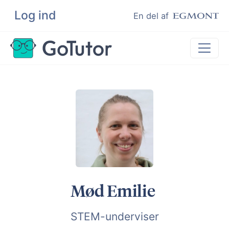
Log ind
Søg
En del af
Lektiehjælp
Eksamenshjælp
Hjælp til ordblinde
Kundeudtalelser
Undervisere
Mød Emilie
STEM-underviser