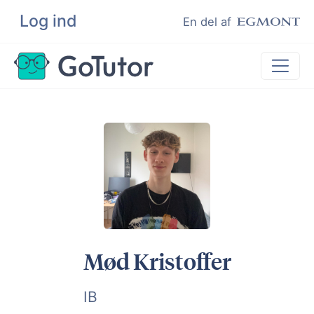
Log ind
Søg
En del af
Lektiehjælp
Eksamenshjælp
Hjælp til ordblinde
Kundeudtalelser
Undervisere
Mød Kristoffer
IB