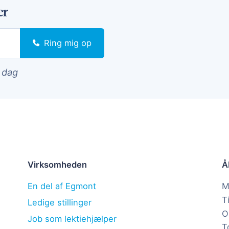
er
Ring mig op
i dag
Virksomheden
Å
En del af Egmont
M
T
Ledige stillinger
O
Job som lektiehjælper
T