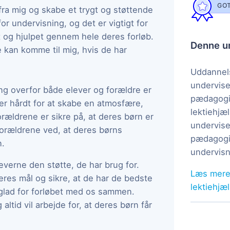
GOT
 fra mig og skabe et trygt og støttende
or undervisning, og det er vigtigt for
rt og hjulpet gennem hele deres forløb.
Denne un
e kan komme til mig, hvis de har
Uddannels
undervise
ing overfor både elever og forældre er
pædagogi
der hårdt for at skabe en atmosfære,
lektiehjæl
orældrene er sikre på, at deres børn er
undervise
 forældrene ved, at deres børns
pædagogis
n.
undervisn
leverne den støtte, de har brug for.
Læs mere
eres mål og sikre, at de har de bedste
lektiehjæ
 glad for forløbet med os sammen.
altid vil arbejde for, at deres børn får