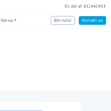
En del af
Om os
Bliv tutor
Kontakt os
Vores eksperter
Sikring af kvalitet
Pædagogisk grundlag
Skoler og kommuner
Job som lektiehjælper
Job som erfaren underviser