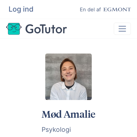
Log ind
Søg
En del af
Lektiehjælp
Eksamenshjælp
Hjælp til ordblinde
Kundeudtalelser
Undervisere
Mød Amalie
Psykologi