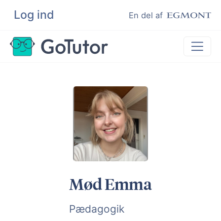
Log ind
Søg
En del af
Lektiehjælp
Eksamenshjælp
Hjælp til ordblinde
Kundeudtalelser
Undervisere
Mød Emma
Pædagogik