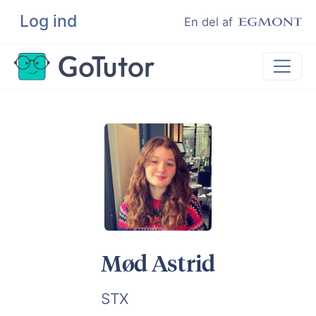
Log ind
Søg
En del af
Lektiehjælp
Eksamenshjælp
Hjælp til ordblinde
Kundeudtalelser
Undervisere
Mød Astrid
STX