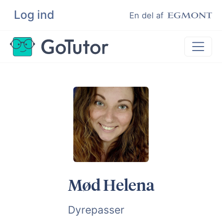
Log ind
Søg
En del af
Lektiehjælp
Eksamenshjælp
Hjælp til ordblinde
Kundeudtalelser
Undervisere
Mød Helena
Dyrepasser