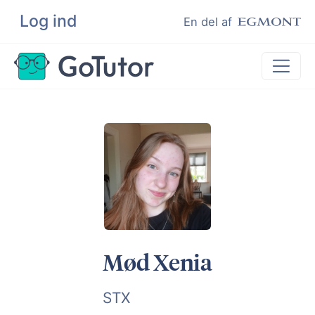
Log ind
Søg
En del af
Lektiehjælp
Eksamenshjælp
Hjælp til ordblinde
Kundeudtalelser
Undervisere
Mød Xenia
STX