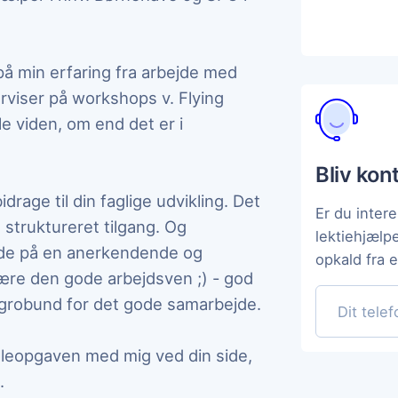
på min erfaring fra arbejde med
rviser på workshops v. Flying
le viden, om end det er i
Bliv kon
idrage til din faglige udvikling. Det
Er du intere
 struktureret tilgang. Og
lektiehjælp
øjde på en anerkendende og
opkald fra 
ære den gode arbejdsven ;) - god
g grobund for det gode samarbejde.
oleopgaven med mig ved din side,
.