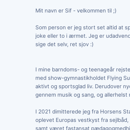
Mit navn er Sif - velkommen til ;)
Som person er jeg stort set altid at 
joke eller to i ærmet. Jeg er udadvend
sige det selv, ret sjov :)
I mine barndoms- og teenageår rejst
med show-gymnastikholdet Flying Supe
aktivt og sportsglad liv. Derudover ny
gennem musik og sang, og allerhelst
I 2021 dimitterede jeg fra Horsens St
oplevet Europas vestkyst fra sejlbåd,
samt været fastansat pædagogmedhjæ