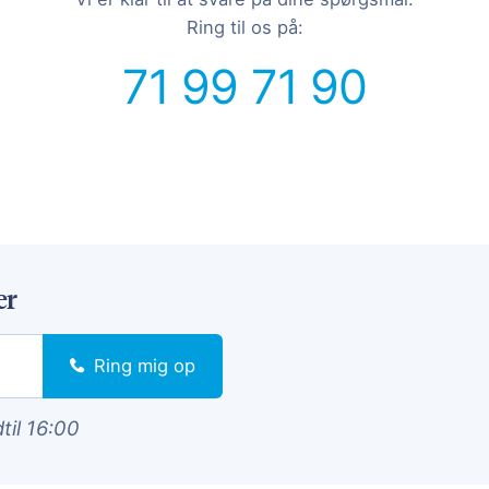
Ring til os på:
71 99 71 90
er
Ring mig op
dtil 16:00