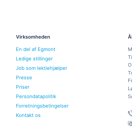
Virksomheden
Å
En del af Egmont
M
T
Ledige stillinger
O
Job som lektiehjælper
T
Presse
F
Priser
L
S
Persondatapolitik
Forretningsbetingelser
Kontakt os