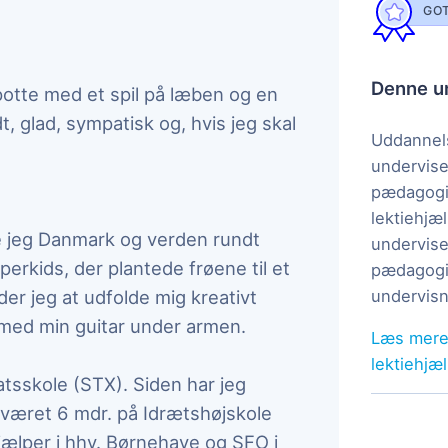
GOT
Denne un
spotte med et spil på læben og en
t, glad, sympatisk og, hvis jeg skal
Uddannels
undervise
pædagogi
lektiehjæl
e jeg Danmark og verden rundt
undervise
rkids, der plantede frøene til et
pædagogis
der jeg at udfolde mig kreativt
undervisn
 med min guitar under armen.
Læs mere
lektiehjæ
atsskole (STX). Siden har jeg
 været 6 mdr. på Idrætshøjskole
lper i hhv. Børnehave og SFO i