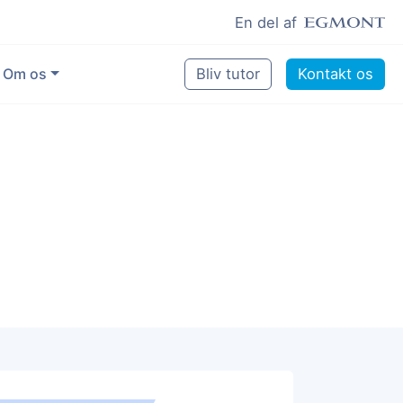
En del af
Om os
Bliv tutor
Kontakt os
Vores eksperter
Sikring af kvalitet
Pædagogisk grundlag
Skoler og kommuner
Job som lektiehjælper
Job som erfaren underviser