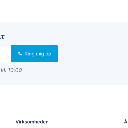
er
Ring mig op
 kl. 10:00
Virksomheden
Å