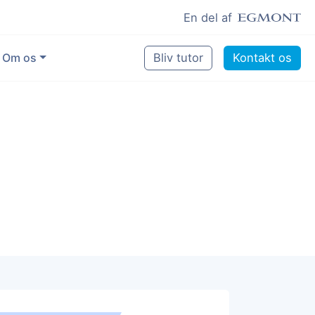
En del af
Om os
Bliv tutor
Kontakt os
Vores eksperter
Sikring af kvalitet
Pædagogisk grundlag
Skoler og kommuner
Job som lektiehjælper
Job som erfaren underviser