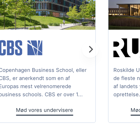
Copenhagen Business School, eller
Roskilde U
CBS, er anerkendt som en af
de fleste 
Europas mest velrenomerede
af landets
business schools. CBS er over 1...
oprettelse.
Mød vores undervisere
Mød