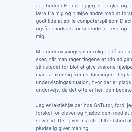
Jeg hedder Henrik og jeg er en glad og o
lære fra mig og hjælpe andre med at forstå
godt lide at spille computerspil som Di
også en indsats for løbende at læse op p
mig.
Min undervisningsstil er rolig og tålmodig
sker, når man tager tingene et trin ad ga
så i stedet for blot at give svarene hjæl
man tænker sig frem til løsningen. Jeg l
undervisningssituation, hvor der er plads t
undervejs, da det ofte er her, den bedste
Jeg er lektiehjælper hos GoTutor, fordi j
forskel for elever og hjælpe dem med at 
selvtillid. Det giver mig stor tilfredshed 
pludselig giver mening.