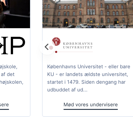
jskole,
Københavns Universitet - eller bare
af det
KU - er landets ældste universitet,
højskolen,
startet i 1479. Siden dengang har
udbuddet af ud...
sere
Mød vores undervisere