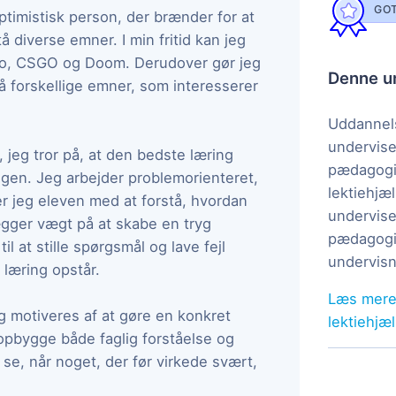
GOT
ptimistisk person, der brænder for at
 diverse emner. I min fritid kan jeg
ablo, CSGO og Doom. Derudover gør jeg
Denne un
å forskellige emner, som interesserer
Uddannels
undervise
, jeg tror på, at den bedste læring
pædagogi
ngen. Jeg arbejder problemorienteret,
lektiehjæl
per jeg eleven med at forstå, hvordan
undervise
ægger vægt på at skabe en tryg
pædagogis
il at stille spørgsmål og lave fejl
undervisn
 læring opstår.
Læs mere
eg motiveres af at gøre en konkret
lektiehjæ
opbygge både faglig forståelse og
at se, når noget, der før virkede svært,