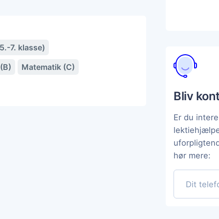
.-7. klasse)
(B)
Matematik (C)
Bliv kon
Er du intere
lektiehjælp
uforpligten
hør mere: