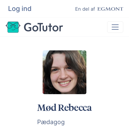
Log ind
Søg
En del af
Lektiehjælp
Eksamenshjælp
Hjælp til ordblinde
Kundeudtalelser
Undervisere
Mød Rebecca
Pædagog