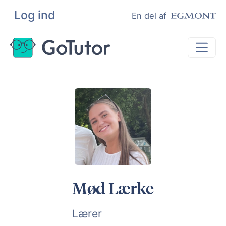
Log ind
Søg
En del af
Lektiehjælp
Eksamenshjælp
Hjælp til ordblinde
Kundeudtalelser
Undervisere
Mød Lærke
Lærer