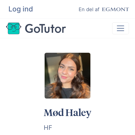
Log ind
Søg
En del af
Lektiehjælp
Eksamenshjælp
Hjælp til ordblinde
Kundeudtalelser
Undervisere
Mød Haley
HF