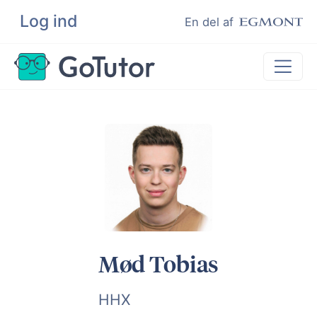
Log ind
Søg
En del af
Lektiehjælp
Eksamenshjælp
Hjælp til ordblinde
Kundeudtalelser
Undervisere
Mød Tobias
HHX