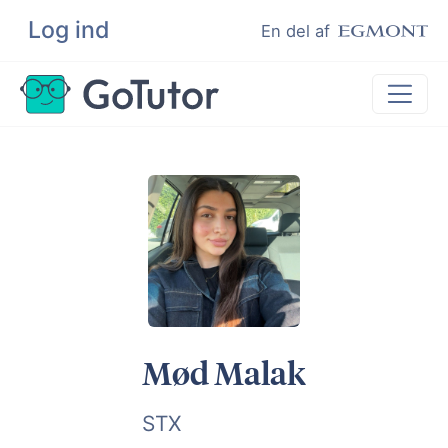
Log ind
Søg
En del af
Lektiehjælp
Eksamenshjælp
Hjælp til ordblinde
Kundeudtalelser
Undervisere
Mød Malak
STX