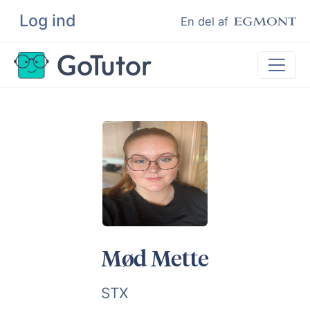
Log ind
Søg
En del af
Lektiehjælp
Eksamenshjælp
Hjælp til ordblinde
Kundeudtalelser
Undervisere
Mød Mette
STX