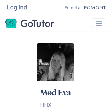
Log ind
Søg
En del af
Lektiehjælp
Eksamenshjælp
Hjælp til ordblinde
Kundeudtalelser
Undervisere
Mød Eva
HHX