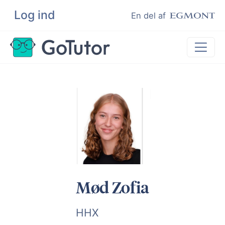
Log ind
Søg
En del af
Lektiehjælp
Eksamenshjælp
Hjælp til ordblinde
Kundeudtalelser
Undervisere
Mød Zofia
HHX