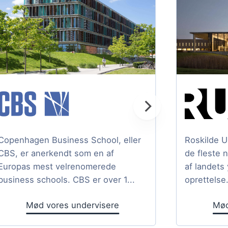
Copenhagen Business School, eller
Roskilde U
CBS, er anerkendt som en af
de fleste 
Europas mest velrenomerede
af landets
business schools. CBS er over 1...
oprettelse.
Mød vores undervisere
Mød