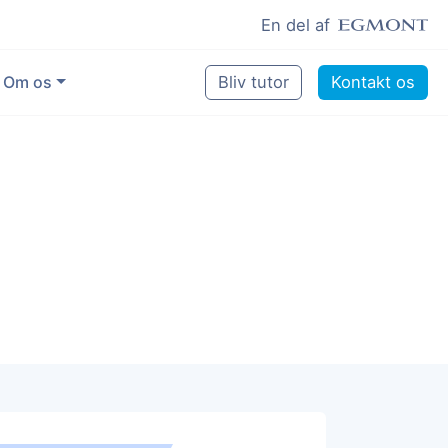
En del af
Om os
Bliv tutor
Kontakt os
Vores eksperter
Sikring af kvalitet
Pædagogisk grundlag
Skoler og kommuner
Job som lektiehjælper
Job som erfaren underviser