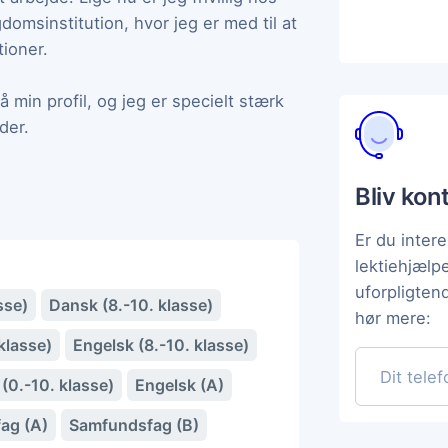
msinstitution, hvor jeg er med til at
tioner.
min profil, og jeg er specielt stærk
der.
Bliv kon
Er du intere
lektiehjæl
uforpligten
sse)
Dansk (8.-10. klasse)
hør mere:
klasse)
Engelsk (8.-10. klasse)
(0.-10. klasse)
Engelsk (A)
ag (A)
Samfundsfag (B)