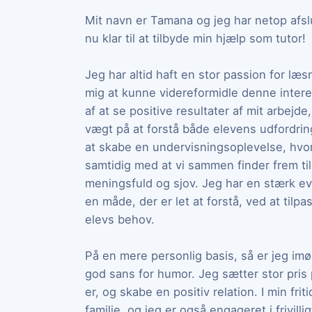
Mit navn er Tamana og jeg har netop afs
nu klar til at tilbyde min hjælp som tutor!
Jeg har altid haft en stor passion for læ
mig at kunne videreformidle denne intere
af at se positive resultater af mit arbejd
vægt på at forstå både elevens udfordring
at skabe en undervisningsoplevelse, hvor 
samtidig med at vi sammen finder frem ti
meningsfuld og sjov. Jeg har en stærk ev
en måde, der er let at forstå, ved at tilp
elevs behov.
På en mere personlig basis, så er jeg 
god sans for humor. Jeg sætter stor pri
er, og skabe en positiv relation. I min frit
familie, og jeg er også engageret i frivillig