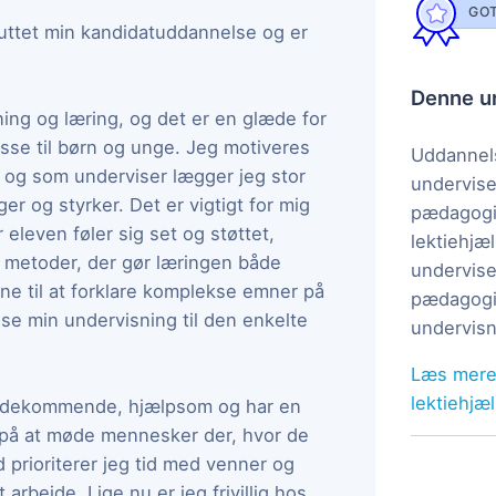
GOT
luttet min kandidatuddannelse og er
Denne un
sning og læring, og det er en glæde for
sse til børn og unge. Jeg motiveres
Uddannels
e, og som underviser lægger jeg stor
undervise
er og styrker. Det er vigtigt for mig
pædagogi
eleven føler sig set og støttet,
lektiehjæl
l metoder, der gør læringen både
undervise
ne til at forklare komplekse emner på
pædagogis
asse min undervisning til den enkelte
undervisn
Læs mere
lektiehjæ
imødekommende, hjælpsom og har en
s på at møde mennesker der, hvor de
id prioriterer jeg tid med venner og
t arbejde. Lige nu er jeg frivillig hos