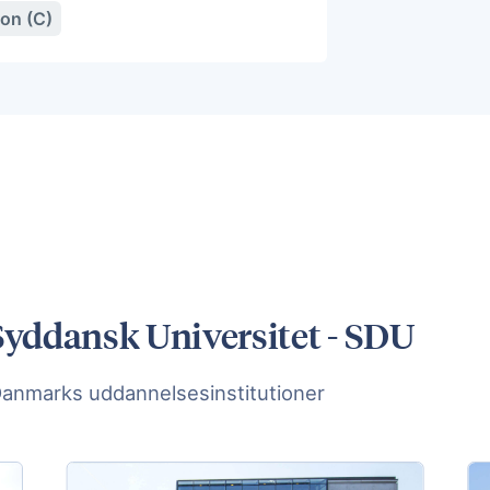
ion (C)
yddansk Universitet - SDU
Danmarks uddannelsesinstitutioner