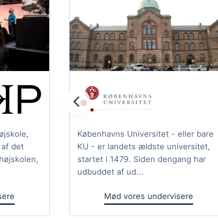
jskole,
Københavns Universitet - eller bare
af det
KU - er landets ældste universitet,
højskolen,
startet i 1479. Siden dengang har
udbuddet af ud...
sere
Mød vores undervisere