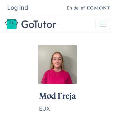
Log ind
Søg
En del af
Lektiehjælp
Eksamenshjælp
Hjælp til ordblinde
Kundeudtalelser
Undervisere
Mød Freja
EUX