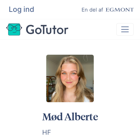
Log ind
Søg
En del af
Lektiehjælp
Eksamenshjælp
Hjælp til ordblinde
Kundeudtalelser
Undervisere
Mød Alberte
HF