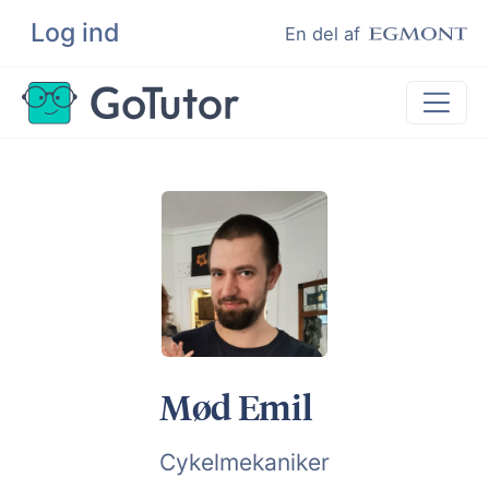
Log ind
Søg
En del af
Lektiehjælp
Eksamenshjælp
Hjælp til ordblinde
Kundeudtalelser
Undervisere
Mød Emil
Cykelmekaniker