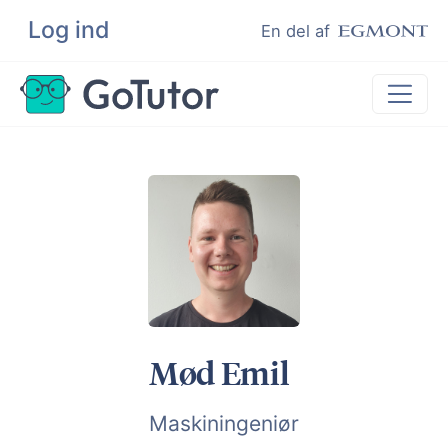
Log ind
Søg
En del af
Lektiehjælp
Eksamenshjælp
Hjælp til ordblinde
Kundeudtalelser
Undervisere
Mød Emil
Maskiningeniør