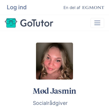
Log ind
Søg
En del af
Lektiehjælp
Eksamenshjælp
Hjælp til ordblinde
Kundeudtalelser
Undervisere
Mød Jasmin
Socialrådgiver