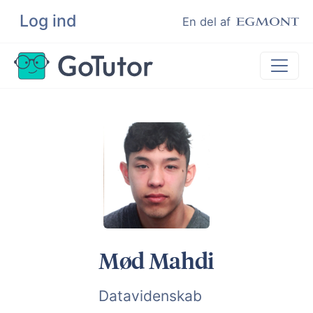
Log ind
Søg
En del af
Lektiehjælp
Eksamenshjælp
Hjælp til ordblinde
Kundeudtalelser
Undervisere
Mød Mahdi
Datavidenskab