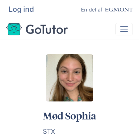
Log ind
Søg
En del af
Lektiehjælp
Eksamenshjælp
Hjælp til ordblinde
Kundeudtalelser
Undervisere
Mød Sophia
STX