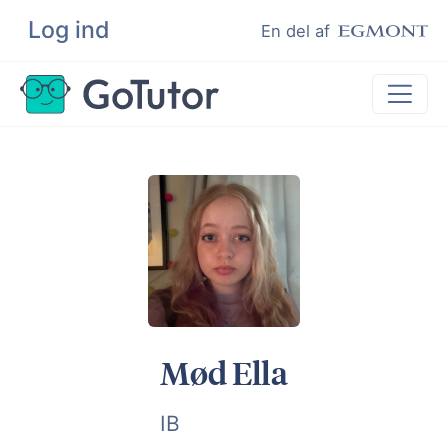
Log ind
Søg
En del af
Lektiehjælp
Eksamenshjælp
Hjælp til ordblinde
Kundeudtalelser
Undervisere
Mød Ella
IB