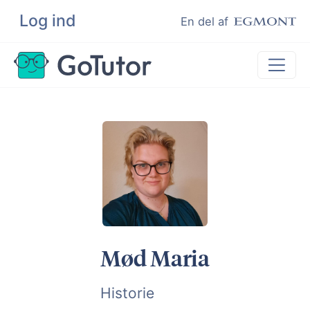
Log ind
Søg
En del af
Lektiehjælp
Eksamenshjælp
Hjælp til ordblinde
Kundeudtalelser
Undervisere
Mød Maria
Historie